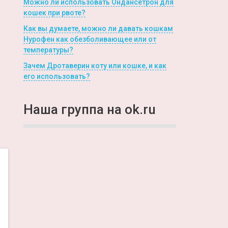
Можно ли использовать Ондансетрон для
кошек при рвоте?
Как вы думаете, можно ли давать кошкам
Нурофен как обезболивающее или от
температуры?
Зачем Дротаверин коту или кошке, и как
его использовать?
Наша группа на ok.ru