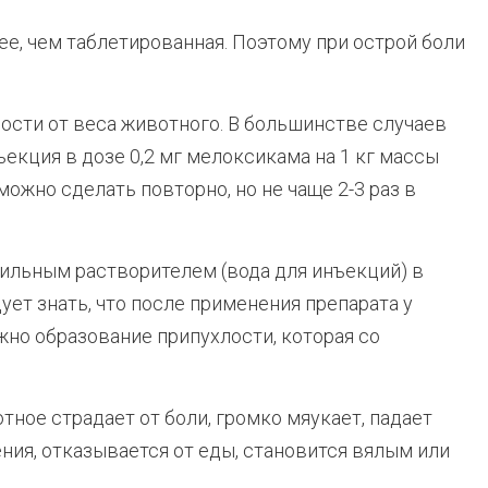
е, чем таблетированная. Поэтому при острой боли
сти от веса животного. В большинстве случаев
екция в дозе 0,2 мг мелоксикама на 1 кг массы
ожно сделать повторно, но не чаще 2-3 раз в
ильным растворителем (вода для инъекций) в
ует знать, что после применения препарата у
но образование припухлости, которая со
тное страдает от боли, громко мяукает, падает
ения, отказывается от еды, становится вялым или