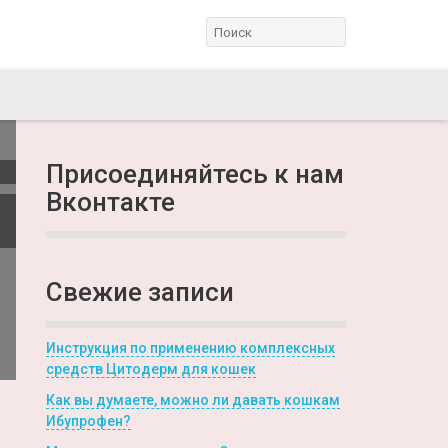
Присоединяйтесь к нам
Вконтакте
Свежие записи
Инструкция по применению комплексных
средств Цитодерм для кошек
Как вы думаете, можно ли давать кошкам
Ибупрофен?