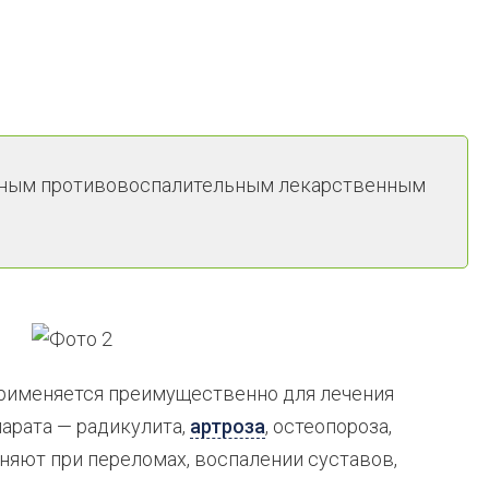
идным противовоспалительным лекарственным
рименяется преимущественно для лечения
парата — радикулита,
артроза
, остеопороза,
няют при переломах, воспалении суставов,