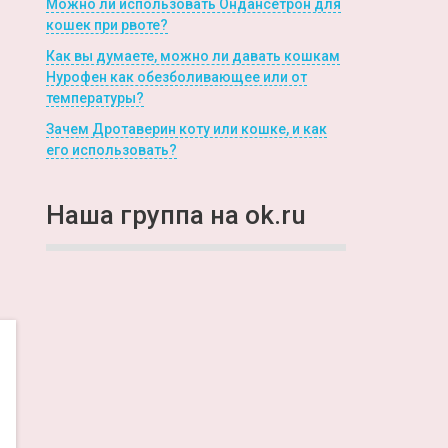
Можно ли использовать Ондансетрон для
кошек при рвоте?
Как вы думаете, можно ли давать кошкам
Нурофен как обезболивающее или от
температуры?
Зачем Дротаверин коту или кошке, и как
его использовать?
Наша группа на ok.ru