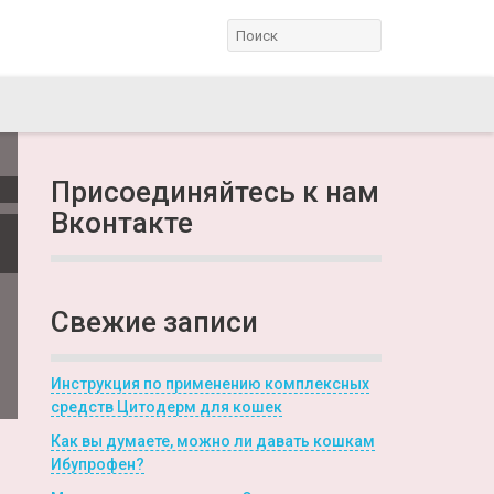
Присоединяйтесь к нам
Вконтакте
Свежие записи
Инструкция по применению комплексных
средств Цитодерм для кошек
Как вы думаете, можно ли давать кошкам
Ибупрофен?