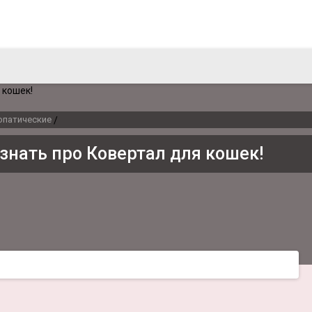
опатические
/
 знать про Ковертал для кошек!