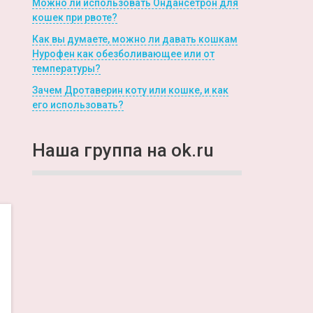
Можно ли использовать Ондансетрон для
кошек при рвоте?
Как вы думаете, можно ли давать кошкам
Нурофен как обезболивающее или от
температуры?
Зачем Дротаверин коту или кошке, и как
его использовать?
Наша группа на ok.ru