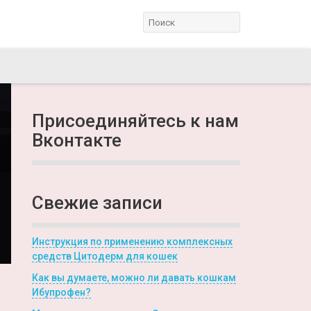
Присоединяйтесь к нам
Вконтакте
Свежие записи
Инструкция по применению комплексных
средств Цитодерм для кошек
Как вы думаете, можно ли давать кошкам
Ибупрофен?