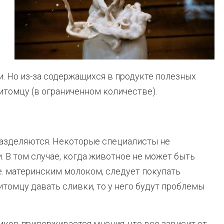
и. Но из-за содержащихся в продукте полезных
томцу (в ограниченном количестве).
разделяются. Некоторые специалисты не
 В том случае, когда животное не может быть
е. материнским молоком, следует покупать
томцу давать сливки, то у него будут проблемы
иков придерживается мнения, что все зависит от